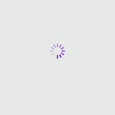
ner límites a los niños, según expertos
rzo 13, 2023
Leave a comment